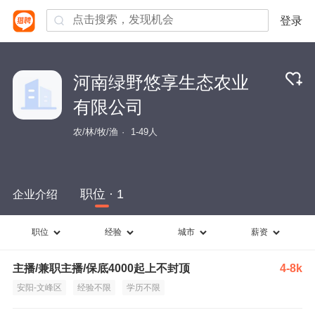
登录
河南绿野悠享生态农业
有限公司
农/林/牧/渔
1-49人
职位 · 1
企业介绍
职位
经验
城市
薪资
主播/兼职主播/保底4000起上不封顶
4-8k
安阳-文峰区
经验不限
学历不限