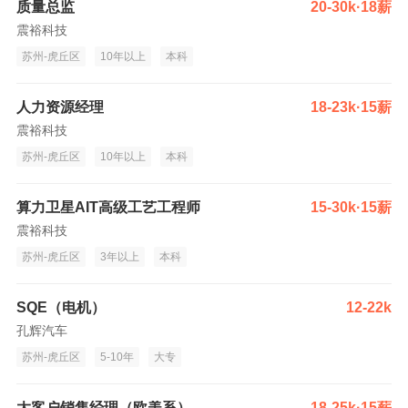
质量总监
20-30k·18薪
震裕科技
苏州-虎丘区
10年以上
本科
人力资源经理
18-23k·15薪
震裕科技
苏州-虎丘区
10年以上
本科
算力卫星AIT高级工艺工程师
15-30k·15薪
震裕科技
苏州-虎丘区
3年以上
本科
SQE（电机）
12-22k
孔辉汽车
苏州-虎丘区
5-10年
大专
大客户销售经理（欧美系）
18-25k·15薪