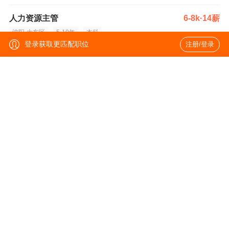
人力资源主管
6-8k·14薪
沈阳-大东区
5-10年
本科
登录获取更匹配职位
注册/登录
C++工程师
15-25k
沈阳-大东区
3-5年
本科
人力资源专员
4-6k
沈阳-大东区
1-3年
统招本科
采购主管（医疗机械）
10-16k
沈阳-大东区
5-10年
本科
高级固件研发工程师（FPGA）
15-25k·14薪
沈阳-大东区
5-10年
统招本科