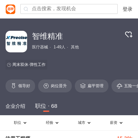
登录
智维精准
医疗器械
1-49人
其他
周末双休
弹性工作
领导好
岗位晋升
扁平管理
五险一
职位 · 68
企业介绍
职位
经验
城市
薪资