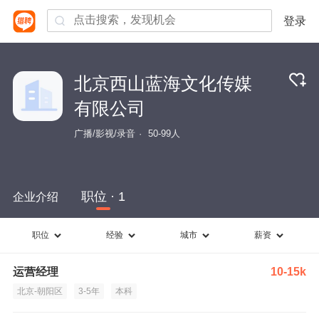
登录
北京西山蓝海文化传媒
有限公司
广播/影视/录音
50-99人
职位 · 1
企业介绍
职位
经验
城市
薪资
运营经理
10-15k
北京-朝阳区
3-5年
本科