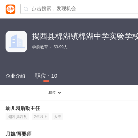
揭西县棉湖镇棉湖中学实验学
学前教育
50-99人
职位 · 10
企业介绍
职位
幼儿园后勤主任
揭阳-揭西县
2年以上
大专
月嫂/育婴师