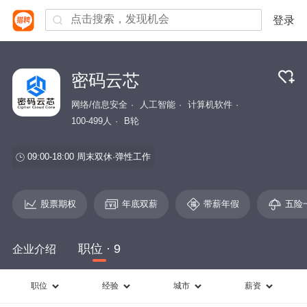
登录
密码云芯
网络/信息安全
人工智能
计算机软件
100-499人
B轮
09:00-18:00
周末双休
弹性工作
股票期权
年底双薪
带薪年假
五险
职位 · 9
企业介绍
职位
经验
城市
薪资