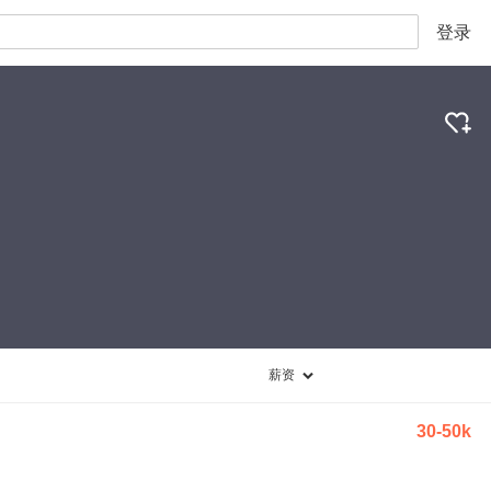
登录
薪资
30-50k