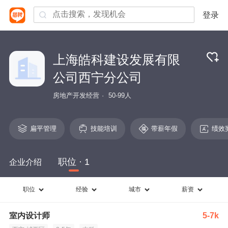
登录
上海皓科建设发展有限
公司西宁分公司
房地产开发经营
50-99人
扁平管理
技能培训
带薪年假
绩效
职位 · 1
企业介绍
职位
经验
城市
薪资
室内设计师
5-7k