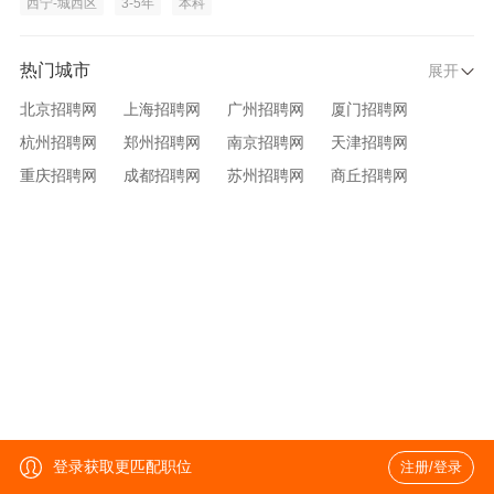
西宁-城西区
3-5年
本科
热门城市
展开
北京招聘网
上海招聘网
广州招聘网
厦门招聘网
杭州招聘网
郑州招聘网
南京招聘网
天津招聘网
重庆招聘网
成都招聘网
苏州招聘网
商丘招聘网
大连招聘网
济南招聘网
宁波招聘网
无锡招聘网
青岛招聘网
沈阳招聘网
台州招聘网
西安招聘网
武汉招聘网
登录获取更匹配职位
注册/登录