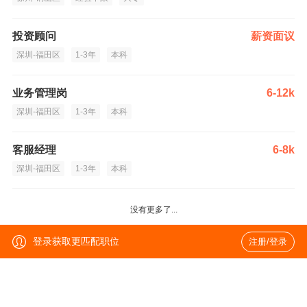
投资顾问
薪资面议
深圳-福田区
1-3年
本科
业务管理岗
6-12k
深圳-福田区
1-3年
本科
客服经理
6-8k
深圳-福田区
1-3年
本科
没有更多了...
登录获取更匹配职位
注册/登录
热门城市
展开
北京招聘网
上海招聘网
广州招聘网
厦门招聘网
杭州招聘网
郑州招聘网
南京招聘网
天津招聘网