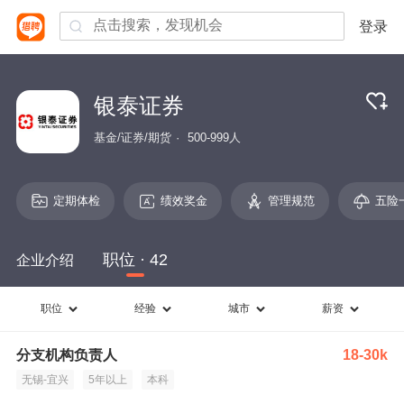
登录
银泰证券
基金/证券/期货
500-999人
定期体检
绩效奖金
管理规范
五险
职位 · 42
企业介绍
职位
经验
城市
薪资
分支机构负责人
18-30k
无锡-宜兴
5年以上
本科