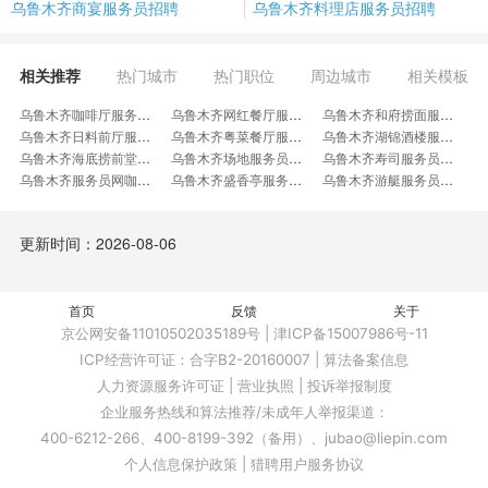
乌鲁木齐商宴服务员招聘
乌鲁木齐料理店服务员招聘
相关推荐
热门城市
热门职位
周边城市
相关模板
乌鲁木齐咖啡厅服务员招聘
乌鲁木齐网红餐厅服务员招聘
乌鲁木齐和府捞面服务员招聘
乌鲁木齐日料前厅服务员招聘
乌鲁木齐粤菜餐厅服务员招聘
乌鲁木齐湖锦酒楼服务员招聘
乌鲁木齐海底捞前堂服务员招聘
乌鲁木齐场地服务员招聘
乌鲁木齐寿司服务员招聘
乌鲁木齐服务员网咖招聘
乌鲁木齐盛香亭服务员招聘
乌鲁木齐游艇服务员招聘
乌鲁木齐七分甜服务员招聘
乌鲁木齐桌球服务员招聘
乌鲁木齐男女汤服务员招聘
乌鲁木齐滑雪场服务员招聘
乌鲁木齐炒菜餐厅服务员招聘
乌鲁木齐杨记隆府服务员招聘
更新时间：2026-08-06
乌鲁木齐台球球房服务员招聘
乌鲁木齐商务接待服务员招聘
乌鲁木齐源氏物语服务员招聘
乌鲁木齐吕氏餐饮服务员招聘
乌鲁木齐冰淇淋店服务人员招聘
乌鲁木齐KFC餐厅服务员招聘
乌鲁木齐早班咖啡师招聘
乌鲁木齐外卖店员招聘
乌鲁木齐轻食制作员招聘
首页
乌鲁木齐茶室侍茶员招聘
反馈
乌鲁木齐会议服务领班招聘
关于
乌鲁木齐集团内招餐厅高宴服务招聘