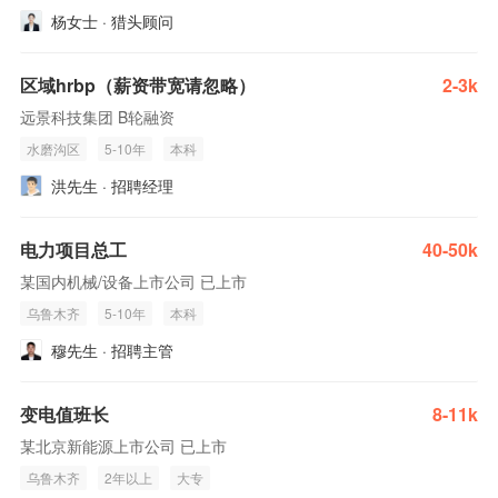
杨女士 · 猎头顾问
区域hrbp（薪资带宽请忽略）
2-3k
远景科技集团 B轮融资
水磨沟区
5-10年
本科
洪先生 · 招聘经理
电力项目总工
40-50k
某国内机械/设备上市公司 已上市
乌鲁木齐
5-10年
本科
穆先生 · 招聘主管
变电值班长
8-11k
某北京新能源上市公司 已上市
乌鲁木齐
2年以上
大专