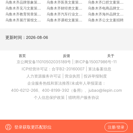
乌鲁木齐品牌形象策划主管招聘
乌鲁木齐医美文案策划招聘
乌鲁木齐口腔文案策划招聘
乌鲁木齐见习文案策划招聘
乌鲁木齐财经类文案策划招聘
乌鲁木齐电商品牌文案策划招聘
乌鲁木齐教育简章策划文案招聘
乌鲁木齐汽车行业文案策划招聘
乌鲁木齐海外品牌文案策划招聘
乌鲁木齐展厅展馆文案策划招聘
乌鲁木齐课程文案策划经理招聘
乌鲁木齐公文文案招聘
乌鲁木齐文宣事务岗招聘
乌鲁木齐文化文案经理招聘
乌鲁木齐文案创意编辑招聘
乌鲁木齐中文创意文案招聘
乌鲁木齐公关策划副总监招聘
乌鲁木齐高级商业策划运营招聘
更新时间：2026-08-06
乌鲁木齐策划总监置业顾问招聘
乌鲁木齐策划运营代表招聘
乌鲁木齐产品需求策划招聘
乌鲁木齐店面策划招聘
乌鲁木齐文案专家招聘
乌鲁木齐商业化文案招聘
乌鲁木齐平面策划主任招聘
乌鲁木齐汽车品牌策划招聘
乌鲁木齐汽车文案主管招聘
首页
乌鲁木齐展陈策划经理招聘
反馈
乌鲁木齐资深社媒策划招聘
关于
乌鲁木齐英文编辑主管招聘
登录获取更匹配职位
注册/登录