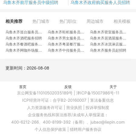
乌鲁木齐前厅服务员中级招聘
乌鲁木齐政府购买服务人员招聘
相关推荐
热门城市
热门职位
周边城市
相关模板
乌鲁木齐巡台服务员招聘
乌鲁木齐鞋柜服务员招聘
乌鲁木齐密室服务员招聘
乌鲁木齐酒吧服务招聘
乌鲁木齐男女服务员招聘
乌鲁木齐居酒屋服务员招聘
乌鲁木齐餐酒吧服务员招聘
乌鲁木齐粤菜餐厅服务员招聘
乌鲁木齐冰淇淋店服务员招聘
乌鲁木齐网咖外场服务员招聘
乌鲁木齐中传服务员后厨招聘
乌鲁木齐服务员起招聘
乌鲁木齐服务员网管招聘
乌鲁木齐日料店服务员招聘
乌鲁木齐烧烤店服务员招聘
乌鲁木齐中餐服务人员招聘
乌鲁木齐盛香亭服务员招聘
乌鲁木齐游艇服务员招聘
更新时间：2026-08-08
乌鲁木齐会所餐厅服务员招聘
乌鲁木齐高端会所服务员招聘
乌鲁木齐小春日和服务员招聘
乌鲁木齐内部餐厅服务员招聘
乌鲁木齐影城全职服务员招聘
乌鲁木齐连锁网咖服务员招聘
乌鲁木齐儿童乐园餐厅服务员招聘
乌鲁木齐运动区主管招聘
乌鲁木齐外卖店员招聘
首页
乌鲁木齐茶坊营业员招聘
反馈
乌鲁木齐餐饮商务接待招聘
关于
乌鲁木齐KOI可宜调茶师招聘