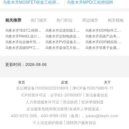
乌鲁木齐MOSFET研发工程师招聘
乌鲁木齐MPDI工程师招聘
相关推荐
热门城市
热门职位
周边城市
相关模板
乌鲁木齐TEST工程师招聘
乌鲁木齐后道初级工程师招聘
乌鲁木齐DDR软件工程师招聘
乌鲁木齐PANEL设计岗招聘
乌鲁木齐定制电路设计工程师招聘
乌鲁木齐高级产品考核工程师招聘
乌鲁木齐化合物半导体IDM招聘
乌鲁木齐PVD设备主任工程师招聘
乌鲁木齐DDR模拟资深工程师招聘
乌鲁木齐高级SPF工程师招聘
乌鲁木齐蓝绿芯片前段工艺工程师招聘
乌鲁木齐等离子金属招聘
乌鲁木齐模组规划岗招聘
乌鲁木齐带线工程师招聘
乌鲁木齐硅光工艺研发总监招聘
乌鲁木齐热电材料工程师招聘
乌鲁木齐TD研发工程师招聘
乌鲁木齐工艺集成助理招聘
更新时间：2026-08-06
乌鲁木齐功率模块热设计工程师招聘
乌鲁木齐ETCH工艺研发经理招聘
乌鲁木齐晶圆级可靠性工程师招聘
乌鲁木齐DDR模拟经理总监招聘
乌鲁木齐功率芯片设计工程师招聘
乌鲁木齐SC产品研发工程师招聘
乌鲁木齐OLED显示IC专家招聘
乌鲁木齐线路修补工程师招聘
乌鲁木齐电源FAE招聘
首页
乌鲁木齐光模块主管招聘
反馈
乌鲁木齐砷化镓电池芯片制作主管招聘
关于
乌鲁木齐芯片工艺高工招聘