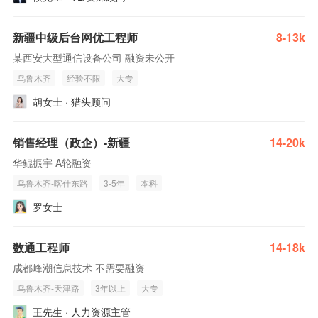
新疆中级后台网优工程师
8-13k
某西安大型通信设备公司 融资未公开
乌鲁木齐
经验不限
大专
胡女士 · 猎头顾问
销售经理（政企）-新疆
14-20k
华鲲振宇 A轮融资
乌鲁木齐-喀什东路
3-5年
本科
罗女士
数通工程师
14-18k
成都峰潮信息技术 不需要融资
乌鲁木齐-天津路
3年以上
大专
王先生 · 人力资源主管