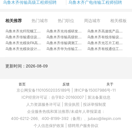
乌鲁木齐传输高级工程师招聘
乌鲁木齐广电传输工程师招聘
相关推荐
热门城市
热门职位
周边城市
相关模板
乌鲁木齐光纤陀螺工程师招聘
乌鲁木齐光传感研发工程师招聘
乌鲁木齐高速线产品工程师招聘
乌鲁木齐传输通信设计工程师招聘
乌鲁木齐传输高级软件工程师招聘
乌鲁木齐有线传输设备工程师招聘
乌鲁木齐光模块FA高级工程师招聘
乌鲁木齐传输调测工程师招聘
乌鲁木齐光芯片工程师招聘
乌鲁木齐光模块设计工程师招聘
乌鲁木齐华为传输工程师招聘
乌鲁木齐有线通信工程师招聘
乌鲁木齐卫星测控工程师招聘
乌鲁木齐光网络高级工程师招聘
乌鲁木齐高级光器件工程师招聘
乌鲁木齐传输售前工程师招聘
乌鲁木齐传输网规划岗位招聘
乌鲁木齐波分技术支持工程师招聘
更新时间：2026-08-09
乌鲁木齐硅光器件研发工程师招聘
乌鲁木齐通信施工人员招聘
乌鲁木齐束线工程师招聘
乌鲁木齐研发主管师招聘
乌鲁木齐光器件工程师招聘
乌鲁木齐传输网络规划经理招聘
乌鲁木齐接入网设计工程师招聘
乌鲁木齐波分技术工程师招聘
乌鲁木齐机房通信维护员招聘
首页
乌鲁木齐光系统设计专家招聘
反馈
乌鲁木齐华为IMC光网络招聘
关于
乌鲁木齐光传送标准专家招聘