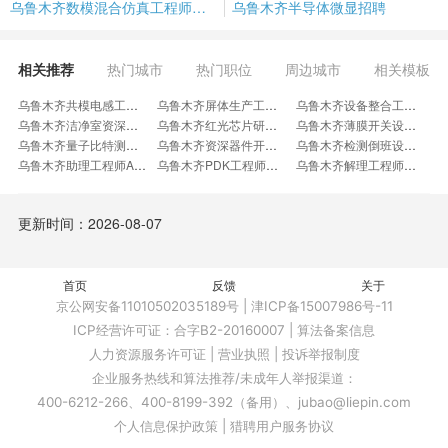
乌鲁木齐数模混合仿真工程师招聘
乌鲁木齐半导体微显招聘
相关推荐
热门城市
热门职位
周边城市
相关模板
乌鲁木齐共模电感工程师招聘
乌鲁木齐屏体生产工程师招聘
乌鲁木齐设备整合工程师招聘
乌鲁木齐洁净室资深工程师招聘
乌鲁木齐红光芯片研发工程师招聘
乌鲁木齐薄膜开关设计工程师招聘
乌鲁木齐量子比特测控工程师招聘
乌鲁木齐资深器件开发工程师招聘
乌鲁木齐检测倒班设备运营岗招聘
乌鲁木齐助理工程师AE招聘
乌鲁木齐PDK工程师招聘
乌鲁木齐解理工程师招聘
乌鲁木齐SIMS技术员招聘
乌鲁木齐DP工艺技术员招聘
乌鲁木齐刻蚀资深工程师招聘
乌鲁木齐像素仿真工程师招聘
乌鲁木齐切割研磨工程师招聘
乌鲁木齐良率工程师YE招聘
更新时间：2026-08-07
乌鲁木齐像素设计工程师招聘
乌鲁木齐刻蚀系统工程师招聘
乌鲁木齐测试品质工程师招聘
乌鲁木齐CVD主任工程师招聘
乌鲁木齐制冷机研发工程师招聘
乌鲁木齐FIB助理工程师招聘
乌鲁木齐光耦资深工程师招聘
乌鲁木齐介质分析工程师招聘
乌鲁木齐功率器件应用工程师招聘
首页
乌鲁木齐光罩图形处理工程师招聘
反馈
乌鲁木齐产品应用高级工程师招聘
关于
乌鲁木齐研发CELL工程师招聘