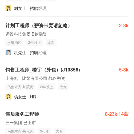
刘女士 · 招聘经理
计划工程师（薪资带宽请忽略）
2-3k
远景科技集团 B轮融资
水磨沟区
3年以上
本科
洪先生 · 招聘经理
销售工程师_楼宇（外包）(J10856)
5-8k
上海凯士比泵有限公司 战略融资
乌鲁木齐-炉院街
2年以上
大专
杨女士 · HR
售后服务工程师
8-23k·14薪
三一集团 已上市
乌鲁木齐-头屯河
3-5年
大专