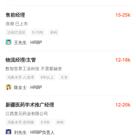
售前经理
15-25k
浪潮 已上市
沙依巴克区
5-10年
本科
王先生 · HRBP
物流经理/主管
12-18k
数智世界工业科技 不需要融资
乌鲁木齐-八道湾
5年以上
大专
陈女士 · HRBP
新疆医药学术推广经理
12-20k
江西普元药业有限公司
乌鲁木齐-苏州路
3-5年
本科
刘先生 · HRBP负责人