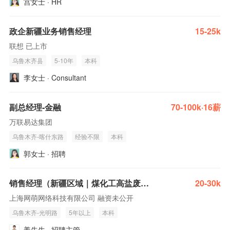
宫女士 · HR
政企新疆业务销售经理
15-25k
联想 已上市
乌鲁木齐县
5-10年
本科
李女士 · Consultant
副总经理-金融
70-100k·16薪
万联易达集团
乌鲁木齐-喀什东路
经验不限
本科
郭女士 · 招聘
销售经理（新疆区域｜煤化工高盐废水/零排放方向）
20-30k
上海网萌网络科技有限公司 融资未公开
乌鲁木齐-光明路
5年以上
本科
姜先生 · 招聘主管