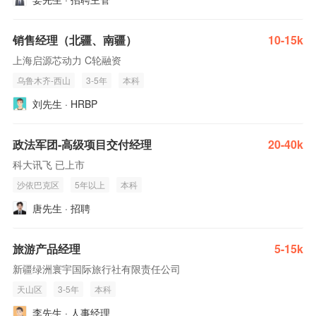
销售经理（北疆、南疆）
10-15k
上海启源芯动力 C轮融资
乌鲁木齐-西山
3-5年
本科
刘先生 · HRBP
政法军团-高级项目交付经理
20-40k
科大讯飞 已上市
沙依巴克区
5年以上
本科
唐先生 · 招聘
旅游产品经理
5-15k
新疆绿洲寰宇国际旅行社有限责任公司
天山区
3-5年
本科
李先生 · 人事经理