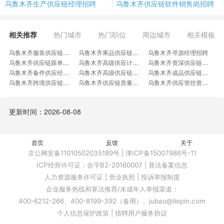
乌鲁木齐生产供应链经理招聘
乌鲁木齐供应链软件销售岗招聘
相关推荐
热门城市
热门职位
周边城市
相关模板
乌鲁木齐服装供应链管理经理招聘
乌鲁木齐果品供应链采购经理招聘
乌鲁木齐寻源经理招聘
乌鲁木齐供应链跟单招聘
乌鲁木齐高级供应计划招聘
乌鲁木齐资深供应链招聘
乌鲁木齐备件供应经理招聘
乌鲁木齐高级供应链产品招聘
乌鲁木齐成品供应链经理招聘
乌鲁木齐跨境供应链产品经理招聘
乌鲁木齐供应链质量运营经理招聘
乌鲁木齐供应管控资深工程师招聘
乌鲁木齐供应链数字化经理招聘
乌鲁木齐采购履约高级经理招聘
乌鲁木齐进口物流和供应链主管招聘
乌鲁木齐供应计划招聘
乌鲁木齐材配供应链招聘
乌鲁木齐BCM规划经理招聘
更新时间：2026-08-08
乌鲁木齐医药供应链专员招聘
乌鲁木齐聚烯烃业务经理招聘
乌鲁木齐供应链运营主任招聘
乌鲁木齐工业设备业务经理招聘
乌鲁木齐销售计划管理经理招聘
乌鲁木齐工业品业务拓展岗招聘
乌鲁木齐朴朴超市库存管理经理招聘
乌鲁木齐工业包装包材招聘
乌鲁木齐蓝途新能源招聘
首页
乌鲁木齐承运商采购招聘
反馈
乌鲁木齐供需计划经理招聘
关于
乌鲁木齐国家计划专家招聘