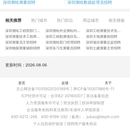
深圳测绘测量招聘
深圳测绘数据处理员招聘
相关推荐
热门城市
热门职位
周边城市
相关模板
深圳测绘工程部部门经理招聘
深圳测绘外业测绘内业招聘
深圳工程测量技术负责人招聘
深圳测量技术工程师招聘
深圳工程勘测项目负责人招聘
深圳大地测量岗招聘
深圳测量员主管招聘
深圳测绘部门经理招聘
深圳项目测量总监招聘
深圳物探测量辅助招聘
深圳实习生测量员招聘
深圳土建测量主管招聘
深圳测绘项目助理招聘
深圳园林测量员招聘
深圳测绘技术负责人招聘
深圳测绘内业资料员招聘
深圳航测外业工程师招聘
深圳实测实量专员招聘
更新时间：2026-08-06
深圳工程打桩测量员招聘
深圳测量高级技术员招聘
深圳测绘技术总工招聘
深圳品质测量技术员招聘
深圳环境测绘工程师招聘
深圳测绘院总工程师招聘
深圳外业测量实习生招聘
深圳工程测量负责人招聘
深圳铝合金门窗测量员招聘
首页
深圳测绘地理信息组长招聘
反馈
深圳测量测绘应用算法招聘
深圳地铁铺轨招聘
关于