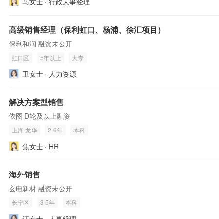
马女士 · 行政人事经理
高级销售经理（保利虹口、杨浦、徐汇项目）
保利和润 融资未公开
虹口区
5年以上
大专
卫女士 · 人力资源
解决方案型销售
依图 D轮及以上融资
上海-龙华
2-6年
本科
焦女士 · HR
海外销售
玄电新材 融资未公开
长宁区
3-5年
本科
汪女士 · 人事经理