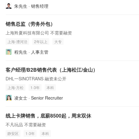
朱先生 · 销售经理
销售总监（劳务外包）
上海羚夏科技有限公司 不需要融资
上海-漕河泾
2年以上
大专
程先生 · 人事主管
客户经理/B2B销售代表（上海松江/金山）
DHL一SINOTRANS 融资未公开
上海-方松
1-3年
本科
凌女士 · Senior Recruiter
线上卡牌销售，底薪8500起，周末双休
不凡玩品 不需要融资
静安区
1-3年
本科