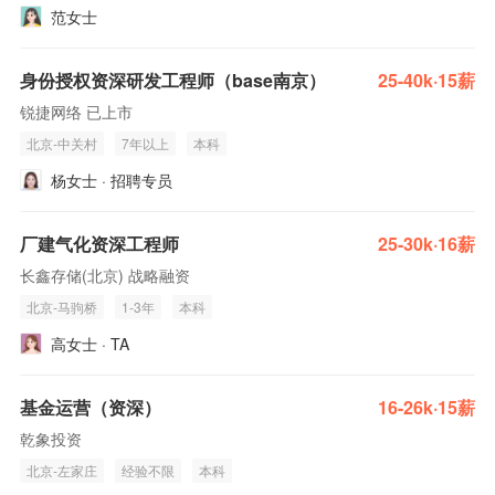
范女士
身份授权资深研发工程师（base南京）
25-40k·15薪
锐捷网络 已上市
北京-中关村
7年以上
本科
杨女士 · 招聘专员
厂建气化资深工程师
25-30k·16薪
长鑫存储(北京) 战略融资
北京-马驹桥
1-3年
本科
高女士 · TA
基金运营（资深）
16-26k·15薪
乾象投资
北京-左家庄
经验不限
本科