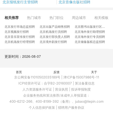
北京报纸发行主管招聘
北京音像出版社招聘
相关推荐
热门城市
热门职位
周边城市
相关模板
北京发行市场总监招聘
北京出版产品销售招聘
北京图书出版发行区域经理招聘
北京视频发行招聘
北京机场发行员招聘
北京海外发行助理招聘
北京音乐宣传发行招聘
北京发行部负责人招聘
北京海外发行专员招聘
北京机场发行经理招聘
北京境外剧发行招聘
北京储备版权总监招聘
北京动漫版权采购招聘
北京版权童书发行招聘
北京版权采购专员招聘
北京剧本杀发行人员招聘
北京综合编辑室编辑招聘
北京图书发行业务主管招聘
更新时间：2026-08-07
北京音乐发行招聘
北京宣传营销招聘
北京IP版权监修招聘
北京商务版权经理招聘
北京版权商务拓展招聘
北京童书营销发行招聘
北京图书出版编辑招聘
北京海外版权经理招聘
北京知识出版总监招聘
北京动漫发行经理招聘
首页
反馈
北京新零售营销主管招聘
北京发行城市经理招聘
关于