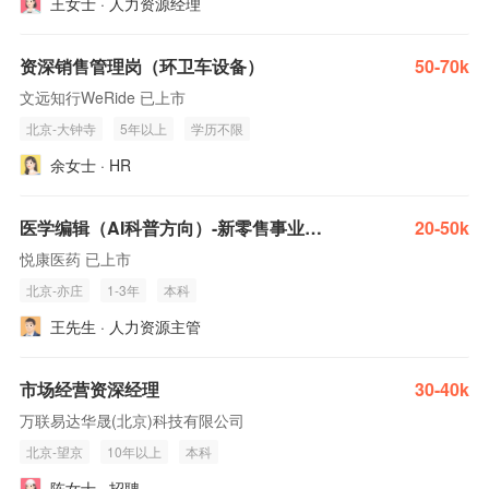
王女士 · 人力资源经理
资深销售管理岗（环卫车设备）
50-70k
文远知行WeRide 已上市
北京-大钟寺
5年以上
学历不限
余女士 · HR
医学编辑（AI科普方向）-新零售事业部(J10262)
20-50k
悦康医药 已上市
北京-亦庄
1-3年
本科
王先生 · 人力资源主管
市场经营资深经理
30-40k
万联易达华晟(北京)科技有限公司
北京-望京
10年以上
本科
陈女士 · 招聘