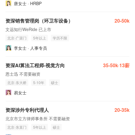
唐女士 · HRBP
资深销售管理岗（环卫车设备）
20-50k
文远知行WeRide 已上市
北京-广渠门
5年以上
学历不限
李女士 · 人事专员
资深AI算法工程师-视觉方向
35-50k·13薪
恩士迅 不需要融资
北京-东大桥
5-10年
硕士
易女士
资深涉外专利代理人
20-35k
北京市立方律师事务所 不需要融资
北京-东直门
5年以上
硕士