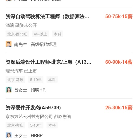
资深自动驾驶算法工程师（数据算法&数据闭环）
50-75k·15薪
滴滴 融资未公开
北京-西北旺
4年以上
本科
南先生 · 高级招聘经理
资深后端设计工程师-北京/上海（A139772）
60-90k·14薪
理想汽车 已上市
北京-马坡
5-10年
本科
吕女士 · 招聘HR
资深硬件开发岗(A59739)
25-30k·15薪
京东方艺云科技有限公司 战略融资
北京-亦庄
5-10年
本科
王女士 · HRBP