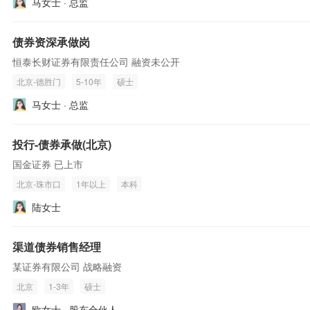
马女士 · 总监
债券资深承做岗
恒泰长财证券有限责任公司 融资未公开
北京-德胜门
5-10年
硕士
马女士 · 总监
投行-债券承做(北京)
国金证券 已上市
北京-珠市口
1年以上
本科
陆女士
渠道债券销售经理
某证券有限公司 战略融资
北京
1-3年
硕士
欧女士 · 股东合伙人