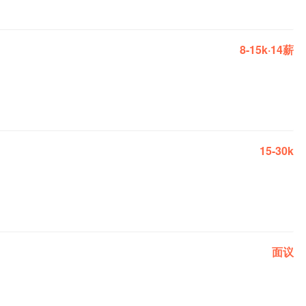
8-15k·14薪
15-30k
面议