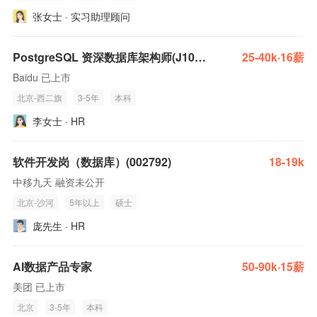
张女士 · 实习助理顾问
PostgreSQL 资深数据库架构师(J100946)
25-40k·16薪
Baidu 已上市
北京-西二旗
3-5年
本科
李女士 · HR
软件开发岗（数据库）(002792)
18-19k
中移九天 融资未公开
北京-沙河
5年以上
硕士
庞先生 · HR
AI数据产品专家
50-90k·15薪
美团 已上市
北京
3-5年
本科