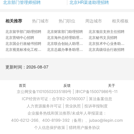
北京部门管理师招聘
北京HR渠道助理招聘
相关推荐
热门城市
热门职位
周边城市
相关模板
北京留学部门助理招聘
北京财富部门助理招聘
北京项目支持主任招聘
北京营销中心招聘
北京海外总经理助理兼行政专员招聘
北京秘书文员招聘
北京国企行政秘书招聘
北京联合创始人助理招聘
北京技术中心业务助理招聘
北京视觉标准化工程师招聘
北京总裁办事务助理招聘
北京高级综合行政招聘
北京文职人员招聘
北京集团总裁办见习秘书招聘
北京总经办文书招聘
北京质量文控招聘
北京职能类储干招聘
北京产品上架员招聘
更新时间：2026-08-07
北京办公室支持招聘
北京门店行政秘书招聘
北京大区总助理招聘
北京董办行政秘书招聘
北京商务行政秘书招聘
北京主管特別助理招聘
北京地产经理助理招聘
北京林业经理助理招聘
北京办公室文员岗招聘
北京投资董事秘书招聘
首页
北京公文信息专员招聘
反馈
关于
北京制造质量组组长招聘