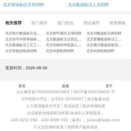
北京资深标注主管招聘
北京数据标注人员招聘
相关推荐
热门城市
热门职位
周边城市
相关模板
北京医疗数据标注员招聘
北京BPO项目主管招聘
北京AI数据标注师招聘
北京快手内容审核标注招聘
北京数据标注运营总监招聘
北京图像数据标注工程师招聘
北京数据标注工艺工程师招聘
北京智能外呼机器人训练师招聘
北京图片数据质检员招聘
北京智能训练师招聘
北京AI质检师招聘
北京AI训练岗招聘
北京标注工程师招聘
北京视觉采集与信息录入实习生招聘
北京NLP数据分析招聘
北京快手交易安全运营招聘
北京初级数据标注人员招聘
北京项目经理ASR招聘
更新时间：2026-08-06
北京机器人客服训练师招聘
北京医学数据标注专员招聘
北京地图数据标注员招聘
北京AI训练师主管招聘
北京商品数据管理实习生招聘
北京数据处理及管理工程师招聘
北京无人驾驶标注师招聘
北京葡萄牙语内容标注招聘
北京全国可HOMEBASE招聘
北京图像标注招聘
首页
北京智能内容招聘
反馈
北京标注运营经理招聘
关于