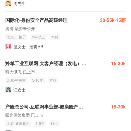
周先生
国际化-身份安全产品高级经理
30-55k·15薪
滴滴 融资未公开
北京-二拨子
3年以上
本科
温女士 · 招聘HR
羚羊工业互联网-大客户经理（发电）-北京
15-30k
科大讯飞 已上市
北京-中关村
5-10年
本科
汪女士
产险总公司-互联网事业部-健康险产品经理
15-30k
阳光保险集团 已上市
北京-通州北关
3-5年
硕士