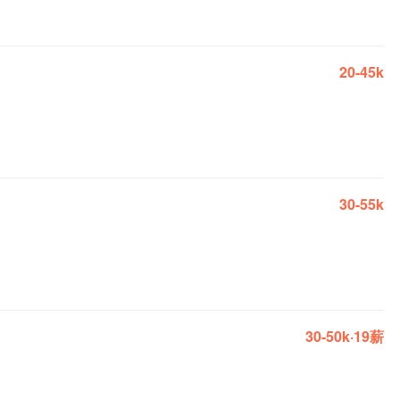
20-45k
30-55k
30-50k·19薪