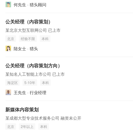
何先生 · 猎头顾问
公关经理（内容策划）
某北京大型互联网公司 已上市
北京
经验不限
本科
陆女士 · 猎头
公关经理（内容策划方向）
某知名人工智能上市公司 已上市
海淀区
5-10年
本科
王先生 · 行业经理
新媒体内容策划
某成都大型专业技术服务公司 融资未公开
北京
2年以上
本科