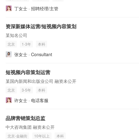
丁女士 · 招聘经理/主管
资深新媒体运营/短视频内容策划
某知名公司
北京
1-3年
本科
张女士 · Consultant
短视频内容策划运营
某国内新闻和出版业公司 融资未公开
北京
3-5年
本科
许女士 · 电话客服
品牌营销策划总监
中大咨询集团 融资未公开
北京-金融街
10年以上
本科