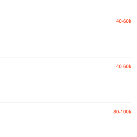
40-60k
40-60k
80-100k