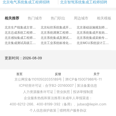
北京电气系统集成工程师招聘
北京智驾系统集成工程师招聘
相关推荐
热门城市
热门职位
周边城市
相关模板
北京生产线集成主管工程师招聘
北京站控系统集成开发工程师招聘
北京基础设施规划师招聘
北京总成系统工程师招聘
北京系统调测工程师招聘
北京系统集成开发岗招聘
北京感知集成工程师招聘
北京系统集成及测试招聘
北京系统集成采购专员招聘
北京集成测试高级工程师招聘
北京工业系统标准化工程师招聘
北京MCU系统设计工程师招聘
北京系统集成员招聘
北京系统验证招聘
北京控制器软件集成工程师招聘
北京集成平台工程师招聘
北京预研系统工程师招聘
北京载荷系统工程师招聘
更新时间：2026-08-09
北京系统预研工程师招聘
北京智能技术工程师招聘
北京集成释放工程师招聘
北京机载系统工程师招聘
北京QMS高级工程师招聘
北京WMS高级实施工程师招聘
北京机器人自动化系统集成招聘
北京资深CM系统工程师招聘
北京系统集成售前项目经理招聘
北京电气集成专家招聘
首页
北京软件集成管理招聘
反馈
关于
北京气象预报工程师招聘