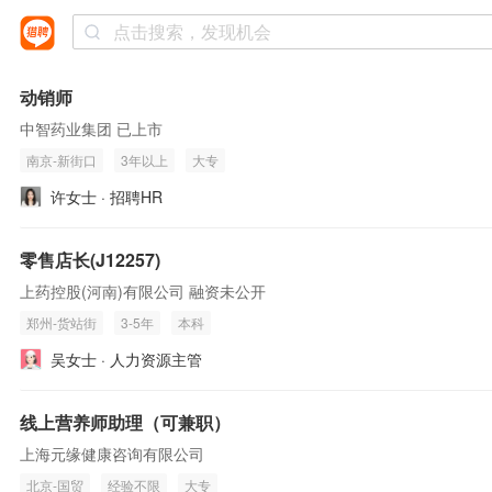
动销师
中智药业集团 已上市
南京-新街口
3年以上
大专
许女士 · 招聘HR
零售店长(J12257)
上药控股(河南)有限公司 融资未公开
郑州-货站街
3-5年
本科
吴女士 · 人力资源主管
线上营养师助理（可兼职）
上海元缘健康咨询有限公司
北京-国贸
经验不限
大专