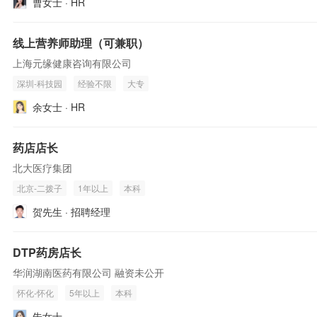
曹女士 · HR
线上营养师助理（可兼职）
上海元缘健康咨询有限公司
深圳-科技园
经验不限
大专
余女士 · HR
药店店长
北大医疗集团
北京-二拨子
1年以上
本科
贺先生 · 招聘经理
DTP药房店长
华润湖南医药有限公司 融资未公开
怀化-怀化
5年以上
本科
朱女士