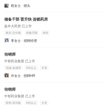
程女士 · 猎头
储备干部 晋升快 连锁药房
益丰大药房 已上市
南京-汉中路
经验不限
本科
李女士 · 招聘经理
动销师
中智药业集团 已上市
无锡-金城湾
3年以上
大专
许女士 · 招聘HR
动销师
中智药业集团 已上市
郑州-淮河路
3年以上
大专