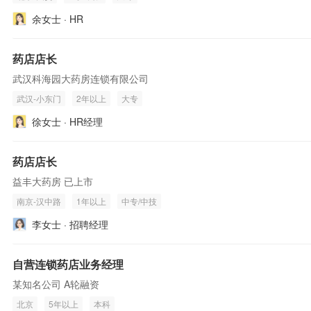
余女士 · HR
药店店长
武汉科海园大药房连锁有限公司
武汉-小东门
2年以上
大专
徐女士 · HR经理
药店店长
益丰大药房 已上市
南京-汉中路
1年以上
中专/中技
李女士 · 招聘经理
自营连锁药店业务经理
某知名公司 A轮融资
北京
5年以上
本科