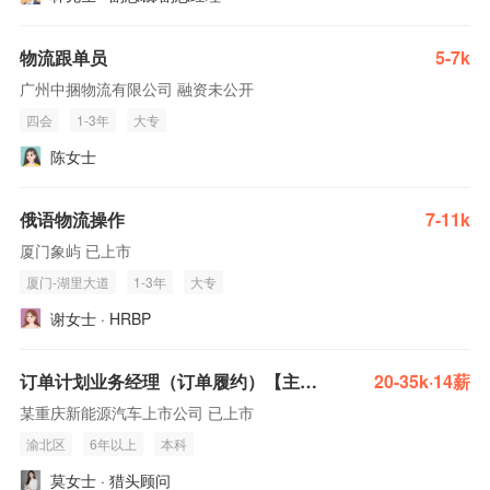
物流跟单员
5-7k
广州中捆物流有限公司 融资未公开
四会
1-3年
大专
陈女士
俄语物流操作
7-11k
厦门象屿 已上市
厦门-湖里大道
1-3年
大专
谢女士 · HRBP
订单计划业务经理（订单履约）【主机厂，base重庆，订单履约模块负责人】
20-35k·14薪
某重庆新能源汽车上市公司 已上市
渝北区
6年以上
本科
莫女士 · 猎头顾问