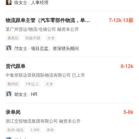
徐女士 · 人事经理
物流跟单主管（汽车零部件物流，单休，番禺）
7-12k·13薪
某广州货运/物流/仓储公司 融资未公开
番禺区
经验不限
大专
邝女士 · 项目总监、资深猎头顾问
货代跟单
8-12k
中集世联达亚联国际物流有限公司 已上市
鄞州区
1年以上
大专
胡女士 · HR
录单岗
5-8k
浙江交投物流集团有限公司 融资未公开
杭州-城北
1-3年
本科