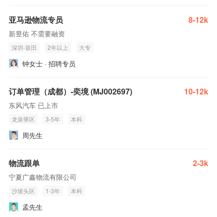
亚马逊物流专员
8-12k
新昱佑 不需要融资
深圳-坂田
2年以上
大专
钟女士 · 招聘专员
订单管理（成都）-奕境 (MJ002697)
10-12k
东风汽车 已上市
龙泉驿区
3-5年
本科
周先生
物流跟单
2-3k
宁夏广鑫物流有限公司
沙坡头区
1-3年
本科
孟先生