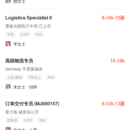
姚女士
Logistics Specialist II
8-16k·13薪
费森尤斯医疗中国 已上市
常熟
3-5年
本科
李女士
高级物流专员
15-16k
steinway 不需要融资
上海-曹路
5年以上
本科
朱女士 · 招聘
订单交付专员 (MJ000157)
8-12k·13薪
莱士格 融资未公开
张家港
3-5年
本科
许女士 · 人事