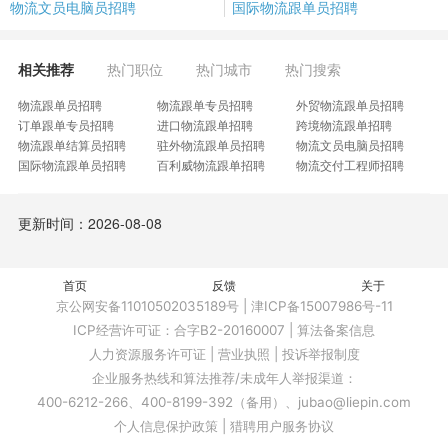
物流文员电脑员招聘
国际物流跟单员招聘
相关推荐
热门职位
热门城市
热门搜索
物流跟单员招聘
物流跟单专员招聘
外贸物流跟单员招聘
订单跟单专员招聘
进口物流跟单招聘
跨境物流跟单招聘
物流跟单结算员招聘
驻外物流跟单员招聘
物流文员电脑员招聘
国际物流跟单员招聘
百利威物流跟单招聘
物流交付工程师招聘
物流跟单助理招聘
物控计划跟单专员招聘
计算机语言开发招聘
物流跟单出口操作专员招聘
物流签单员招聘
物流客服岗招聘
更新时间：2026-08-08
供应链物流岗招聘
计划跟单专员招聘
国际物流客服主管招聘
国际货运操作助理招聘
物料订单高级工程师招聘
供应链管理物流工程师招聘
异常跟进招聘
网点文员招聘
外协兼库管招聘
销售跟单客服招聘
首页
订单运营管理招聘
反馈
电器物控员招聘
关于