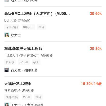
高级EMC工程师（天线方向） (MJ006123)
30-60k
DJI 大疆 C轮融资
深圳-西丽
8年以上
本科
欧女士
车载毫米波天线工程师
20-30k
讯创(天津)电子有限公司 A轮融资
长安镇
5-10年
硕士
吕先生 · 项目经理
天线研发工程师
15-30k·14薪
频岢微电子 B轮融资
成都-郫筒
2-6年
本科
王女士 · 人力资源经理