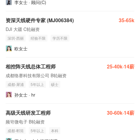
李女士 · 顾问(C)
资深天线硬件专家 (MJ006384)
35-65k
DJI 大疆 C轮融资
深圳-西丽
经验不限
学历不限
欧女士
相控阵天线总体工程师
25-40k·14薪
成都恪赛科技有限公司 B轮融资
成都-犀浦
5年以上
硕士
孙女士 · hr
高级天线研发工程师
30-60k·14薪
频岢微电子 B轮融资
成都-郫筒
5年以上
本科