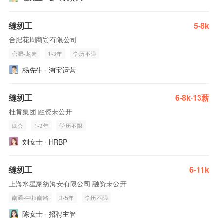
缝纫工
5-8k
合肥花周商贸有限公司
合肥-龙岗
1-3年
学历不限
杨先生 · 淘宝运营
缝纫工
6-8k·13薪
杜肯集团 融资未公开
四会
1-3年
学历不限
刘女士 · HRBP
缝纫工
6-11k
上海水星家纺海安有限公司 融资未公开
南通-中坝南路
3-5年
学历不限
陈女士 · 招聘主管