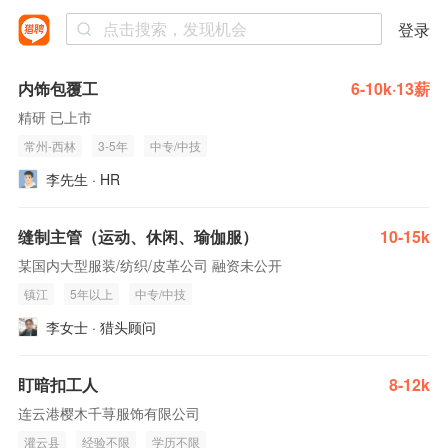
登录
内饰包覆工
6-10k·13薪
精研 已上市
常州-西林
3-5年
中专/中技
李先生 · HR
缝制主管（运动、休闲、瑜伽服）
10-15k
某国内大型服装/纺织/皮革公司 融资未公开
镇江
5年以上
中专/中技
李女士 · 猎头顾问
盯暗扣工人
8-12k
连云港樱木千荨服饰有限公司
灌云县
经验不限
学历不限