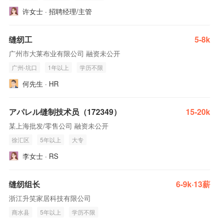
许女士 · 招聘经理/主管
缝纫工
5-8k
广州市大莱布业有限公司 融资未公开
广州-坑口
1年以上
学历不限
何先生 · HR
アパレル缝制技术员（172349）
15-20k
某上海批发/零售公司 融资未公开
徐汇区
5年以上
大专
李女士 · RS
缝纫组长
6-9k·13薪
浙江升笑家居科技有限公司
商水县
5年以上
学历不限