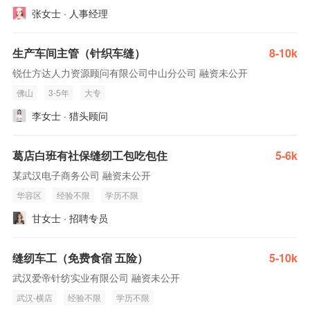
张女士 · 人事经理
生产车间主管（针织车缝）
8-10k
锐仕方达人力资源顾问有限公司中山分公司 融资未公开
佛山
3-5年
大专
李女士 · 猎头顾问
葛店白班有社保缝纫工包吃包住
5-6k
某武汉电子商务公司 融资未公开
华容区
经验不限
学历不限
甘女士 · 招聘专员
缝纫车工（免费食宿 五险）
5-10k
武汉爱帝针纺实业有限公司 融资未公开
武汉-横店
经验不限
学历不限