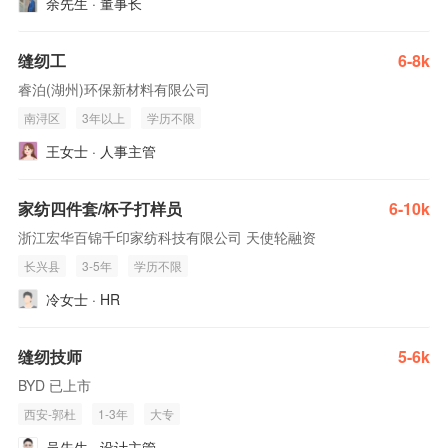
余先生 · 董事长
缝纫工
6-8k
睿泊(湖州)环保新材料有限公司
南浔区
3年以上
学历不限
王女士 · 人事主管
家纺四件套/杯子打样员
6-10k
浙江宏华百锦千印家纺科技有限公司 天使轮融资
长兴县
3-5年
学历不限
冷女士 · HR
缝纫技师
5-6k
BYD 已上市
西安-郭杜
1-3年
大专
吴先生 · 设计主管