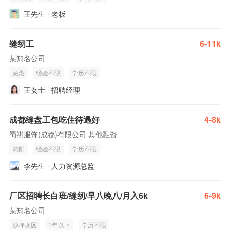
王先生 · 老板
缝纫工
6-11k
某知名公司
芜湖
经验不限
学历不限
王女士 · 招聘经理
成都缝盘工包吃住待遇好
4-8k
蜀祺服饰(成都)有限公司 其他融资
简阳
经验不限
学历不限
李先生 · 人力资源总监
厂区招聘长白班/缝纫/早八晚八/月入6k
6-9k
某知名公司
沙坪坝区
1年以下
学历不限