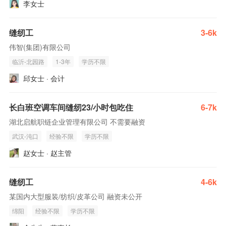
李女士
缝纫工
3-6k
伟智(集团)有限公司
临沂-北园路
1-3年
学历不限
邱女士 · 会计
长白班空调车间缝纫23/小时包吃住
6-7k
湖北启航职链企业管理有限公司 不需要融资
武汉-沌口
经验不限
学历不限
赵女士 · 赵主管
缝纫工
4-6k
某国内大型服装/纺织/皮革公司 融资未公开
绵阳
经验不限
学历不限