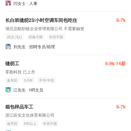
闫女士 · 人事
长白班缝纫23/小时空调车间包吃住
6-7k
湖北启航职链企业管理有限公司 不需要融资
武汉-沌口
经验不限
学历不限
刘先生 · 招聘专员/助理
缝纫工
6-9k·14薪
零跑科技 已上市
金东区
3-5年
中专/中技
江先生 · HR文员
箱包样品车工
6-7k
浙江跃实文化体育有限公司
临平区
5年以上
学历不限